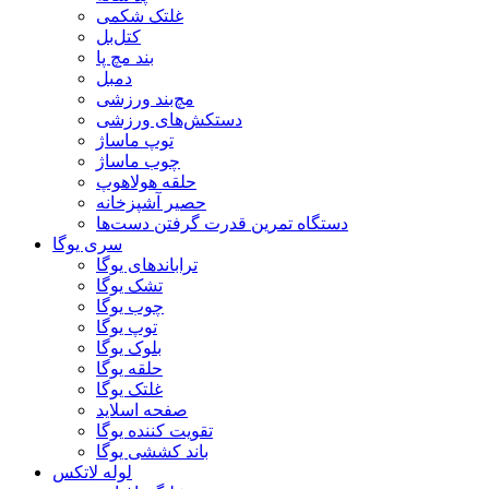
غلتک شکمی
کتل‌بل
بند مچ پا
دمبل
مچ‌بند ورزشی
دستکش‌های ورزشی
توپ ماساژ
چوب ماساژ
حلقه هولاهوپ
حصیر آشپزخانه
دستگاه تمرین قدرت گرفتن دست‌ها
سری یوگا
تراباندهای یوگا
تشک یوگا
چوب یوگا
توپ یوگا
بلوک یوگا
حلقه یوگا
غلتک یوگا
صفحه اسلاید
تقویت کننده یوگا
باند کششی یوگا
لوله لاتکس