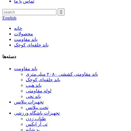
تماس با ما
English
خانه
محصولات
باند مقاومت
باند حلقه‌ای کوچک
دسته‌ها
باند مقاومت
باند مقاومتی کششی ۲۰۸۰ میلی‌متری
باند حلقه‌ای کوچک
باند هیپ
لوله مقاومتی
باند نخی
تجهیزات پیلاتس
تخت پیلاتس
تجهیزات باشگاه ورزشی
طناب زدن
تی آر ایکس
پد شانه