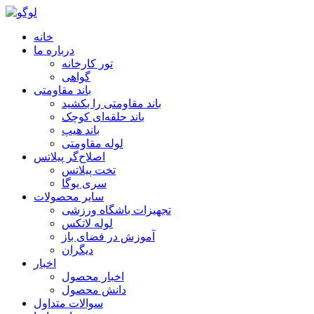
خانه
درباره ما
تور کارخانه
گواهی
باند مقاومتی
باند مقاومتی را بکشید
باند حلقه‌ای کوچک
باند هیپ
لوله مقاومتی
اصلاح‌گر پیلاتس
تخت پیلاتس
سری یوگا
سایر محصولات
تجهیزات باشگاه ورزشی
لوله لاتکس
آموزش در فضای باز
دیگران
اخبار
اخبار محصول
دانش محصول
سوالات متداول