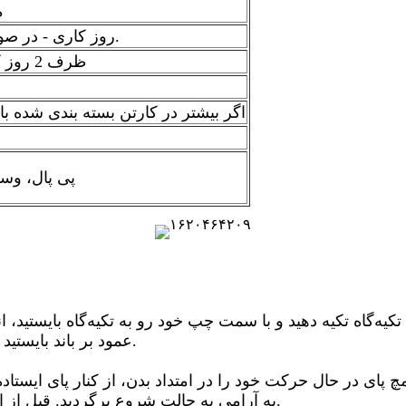
0
(1) 3-7 روز کاری - در صورت نیاز به آرم سفارشی.
(2) ظرف 2 روز کاری - برای نمونه‌های موجود
بسته بندی شده در کیسه pp، اگر بیشتر در کارتن بسته بندی شده
L/C، T/T، D/A، D/P، پ
عمود بر باند بایستید و از تکیه‌گاه فاصله بگیرید تا کمی کشش ایجاد شود.
به آرامی به حالت شروع برگردید. قبل از اینکه طرف را عوض کنید، ۱۲ تا ۱۵ تکرار تکرار کنید.