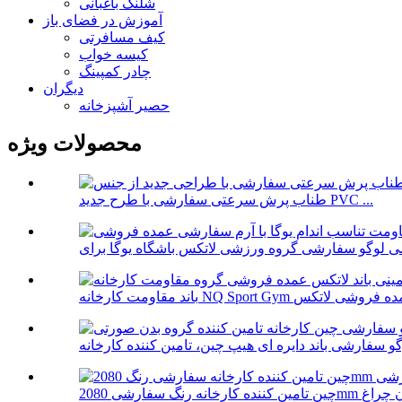
شلنگ باغبانی
آموزش در فضای باز
کیف مسافرتی
کیسه خواب
چادر کمپینگ
دیگران
حصیر آشپزخانه
محصولات ویژه
طناب پرش سرعتی سفارشی با طرح جدید PVC ...