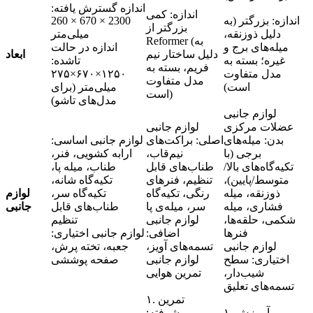
اندازه گسترش یافته:
اندازه: کمی
اندازه: بزرگتر (به
2300 × 670 × 260
بزرگتر از
دلیل ذوزنقه،
میلی‌متر
Reformer (به
میله‌های برج و
اندازه در حالت
دلیل ساختار نیم
ابعاد
غیره؛ بسته به
تاشده:
فریم، بسته به
مدل متفاوت
۱۲۵۰×۶۷۰×۲۷۵
مدل متفاوت
است)
میلی‌متر (برای
است)
مدل‌های تاشو)
لوازم جانبی
عضلات مرکزی
لوازم جانبی
بدن: میله‌های
اصلی: براکت‌های
لوازم جانبی اساسی:
برجی (با
نیم‌قاب،
ارابه کشویی، فنر،
تکیه‌گاه‌های بالا/
طناب‌های قابل
طناب، میله پا،
متوسط/پایین)،
تنظیم، فنرهای
تکیه‌گاه شانه،
ذوزنقه، میله
رنگی، تکیه‌گاه
تکیه‌گاه سر،
لوازم
فشاری، میله
سر، میله‌ی پا
طناب‌های قابل
جانبی
شکمی، حلقه‌ها،
لوازم جانبی
تنظیم
فنرها
اضافی:
لوازم جانبی اختیاری:
لوازم جانبی
تسمه‌های آویز،
جعبه، تخته پرش،
اختیاری: سطح
لوازم جانبی
صفحه پوششی
شیب‌دار،
تمرین هوایی
تسمه‌های تعلیق
۱. تمرین
۱. آموزش
پیشرفته: