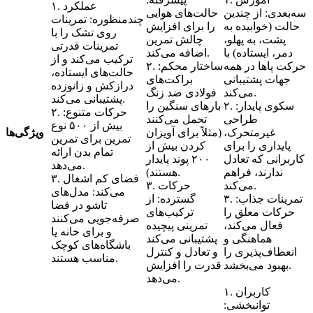
۱. عملکرد
سه‌بعدی: از چندین
حالت‌های هوایی
چندمنظوره: تمرینات
حالت (خوابیده به
را برای افزایش
روی تشک را با
پشت، به پهلو،
چالش تمرین
تمرینات قدرتی
دمر، ایستاده) با
اضافه می‌کند.
ترکیب می‌کند و از
حرکت پاها در همه
۲. ساختار محکم:
حالت‌های ایستاده،
جهات پشتیبانی
براکت‌های
درازکش و زانوزده
می‌کند.
فولادی ضد زنگ
پشتیبانی می‌کند.
۲. سکوی پایدار:
بارهای سنگین را
۲. حرکات متنوع:
طراحی
تحمل می‌کنند
بیش از ۵۰۰ نوع
غیرمتحرک،
(مثلاً برای آویزان
ویژگی‌ها
تمرین برای تمرین
پایداری را برای
کردن بیش از
تمام بدن ارائه
کاربرانی که تعادل
۲۰۰ پوند پایدار
می‌دهد.
ندارند، فراهم
هستند).
۳. فضای کم اشغال
می‌کند.
۳. حرکات
می‌کند: مدل‌های
۳. تمرینات جذاب:
گسترده: از
تاشو در فضا
حرکات معلق را
ترکیب‌های
صرفه‌جویی می‌کنند
فعال می‌کند،
تمرینی پیچیده
و برای خانه یا
هماهنگی و
پشتیبانی می‌کند
باشگاه‌های کوچک
انعطاف‌پذیری را
و تعادل و کنترل
مناسب هستند.
بهبود می‌بخشد.
قدرت را افزایش
می‌دهد.
۱. کاربران
توانبخشی: