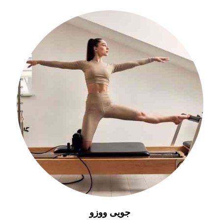
جویی ووزو