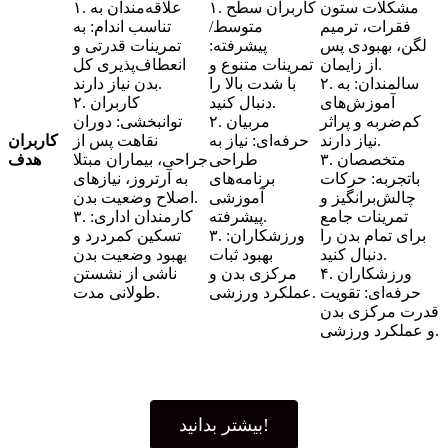
مشکلات ستون
۱. کاربران سطح
۱. علاقه‌مندان به
فقرات، ترمیم
متوسط/
تناسب اندام: به
لگن، بهبودی پس
پیشرفته:
تمرینات قدرتی و
از زایمان.
تمرینات متنوع و
انعطاف‌پذیری کل
۲. سالمندان: به
با شدت بالا را
بدن نیاز دارند.
آموزش‌های
دنبال کنید.
۲. کاربران
کم‌ضربه و پراثر
۲. مربیان
توانبخشی: دوران
نیاز دارند.
حرفه‌ای: نیاز به
نقاهت پس از
کاربران
۳. متخصصان
طراحی
جراحی، بیماران مبتلا
هدف
باتجربه: حرکات
برنامه‌های
به آرتروز، نیازهای
چالش‌برانگیز و
آموزشی
اصلاح وضعیت بدن.
تمرینات جامع
پیشرفته.
۳. کارمندان اداری:
برای تمام بدن را
۳. ورزشکاران:
تسکین کمردرد و
دنبال کنید.
بهبود ثبات
بهبود وضعیت بدن
۴. ورزشکاران
مرکزی بدن و
ناشی از نشستن
حرفه‌ای: تقویت
عملکرد ورزشی.
طولانی مدت.
قدرت مرکزی بدن
و عملکرد ورزشی.
بیشتر بدانید!