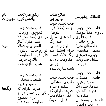
اصلاح‌طلب
ریفورمر (تخت
نام
کادیلاک ریفورمر
نیم‌برجی
پیلاتس کور)
تجهیزات
قاب تخت: چوب
قاب تخت: چوب
جامد (مثلاً افرا،
قاب تخت: چوب
بادوام (مثلاً بلوط)،
بلوط)،
کائوچوی وارداتی
قاب فلزی
براکت‌های استیل
تایلندی (ضخامت ۲۸
لوازم جانبی:
ضد زنگ
میلی‌متر)، آلیاژ
حلقه‌های نخی/
لوازم جانبی:
آلومینیوم، فولاد
مواد
مخمل، میله‌های
اجزای استیل ضد
لوازم جانبی: نایلون،
چوبی، فنرهای
زنگ 304، فوم با
فلز، فوم با مقاومت
استیل ضد زنگ،
مقاومت بالا، پد
بالا، پد چرمی
ذوزنقه
چرمی
شبیه‌سازی شده
شبیه‌سازی شده
قاب تخت: چوب
قاب تخت: چوب
طبیعی، مشکی،
قاب تخت: چوب
طبیعی، مشکی،
سفید و غیره
طبیعی، مشکی،
سفید و غیره
فنرها: چند رنگ
سفید و غیره
فنرها: دارای کد
رنگ‌ها
(درجه کشش
فنرها: دارای کد
رنگی (زرد/سبز/قرمز
متفاوت)
رنگی (مقاومت
برای سطوح
حلقه‌ها: پنبه/مخمل
قابل تنظیم)
مقاومت مختلف)
(راحت و ایمن)