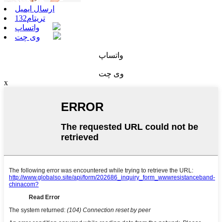
ارسال ایمیل
تریتام132
واتساپ
وی چت
واتساپ
وی چت
x