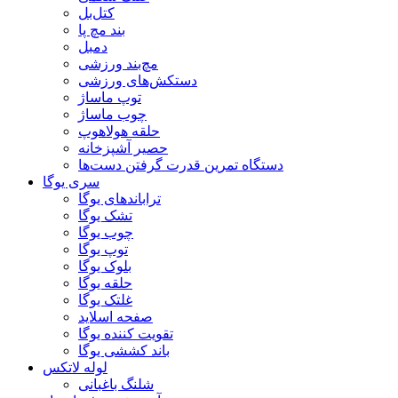
کتل‌بل
بند مچ پا
دمبل
مچ‌بند ورزشی
دستکش‌های ورزشی
توپ ماساژ
چوب ماساژ
حلقه هولاهوپ
حصیر آشپزخانه
دستگاه تمرین قدرت گرفتن دست‌ها
سری یوگا
تراباندهای یوگا
تشک یوگا
چوب یوگا
توپ یوگا
بلوک یوگا
حلقه یوگا
غلتک یوگا
صفحه اسلاید
تقویت کننده یوگا
باند کششی یوگا
لوله لاتکس
شلنگ باغبانی