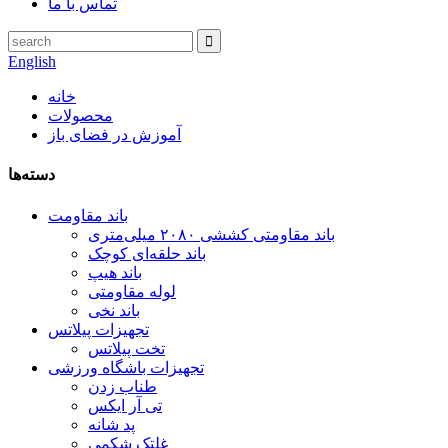
تماس با ما
English
خانه
محصولات
آموزش در فضای باز
دسته‌ها
باند مقاومت
باند مقاومتی کششی ۲۰۸۰ میلی‌متری
باند حلقه‌ای کوچک
باند هیپ
لوله مقاومتی
باند نخی
تجهیزات پیلاتس
تخت پیلاتس
تجهیزات باشگاه ورزشی
طناب زدن
تی آر ایکس
پد شانه
غلتک شکمی