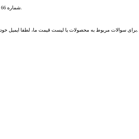
شماره 66 پارک صنعتی فانگ شیان، شهر دانیانگ، جیانگ سو، 212321 چین.
برای سوالات مربوط به محصولات یا لیست قیمت ما، لطفا ایمیل خود را برای ما بگذارید و ما ظرف 24 ساعت با شما تماس خواهیم گرفت.