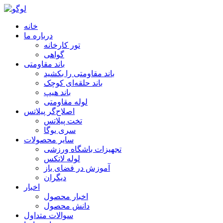
خانه
درباره ما
تور کارخانه
گواهی
باند مقاومتی
باند مقاومتی را بکشید
باند حلقه‌ای کوچک
باند هیپ
لوله مقاومتی
اصلاح‌گر پیلاتس
تخت پیلاتس
سری یوگا
سایر محصولات
تجهیزات باشگاه ورزشی
لوله لاتکس
آموزش در فضای باز
دیگران
اخبار
اخبار محصول
دانش محصول
سوالات متداول