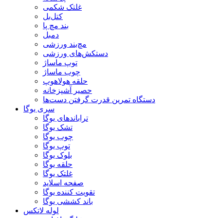
غلتک شکمی
کتل‌بل
بند مچ پا
دمبل
مچ‌بند ورزشی
دستکش‌های ورزشی
توپ ماساژ
چوب ماساژ
حلقه هولاهوپ
حصیر آشپزخانه
دستگاه تمرین قدرت گرفتن دست‌ها
سری یوگا
تراباندهای یوگا
تشک یوگا
چوب یوگا
توپ یوگا
بلوک یوگا
حلقه یوگا
غلتک یوگا
صفحه اسلاید
تقویت کننده یوگا
باند کششی یوگا
لوله لاتکس