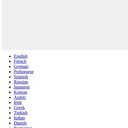
English
French
German
Portuguese
Spanish
Russian
Japanese
Korean
Arabic
Irish
Greek
Turkish
Italian
Danish