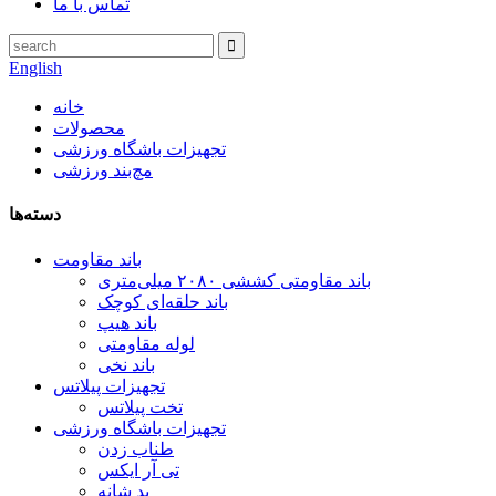
تماس با ما
English
خانه
محصولات
تجهیزات باشگاه ورزشی
مچ‌بند ورزشی
دسته‌ها
باند مقاومت
باند مقاومتی کششی ۲۰۸۰ میلی‌متری
باند حلقه‌ای کوچک
باند هیپ
لوله مقاومتی
باند نخی
تجهیزات پیلاتس
تخت پیلاتس
تجهیزات باشگاه ورزشی
طناب زدن
تی آر ایکس
پد شانه