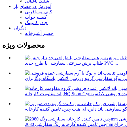
شلنگ باغبانی
آموزش در فضای باز
کیف مسافرتی
کیسه خواب
چادر کمپینگ
دیگران
حصیر آشپزخانه
محصولات ویژه
طناب پرش سرعتی سفارشی با طرح جدید PVC ...