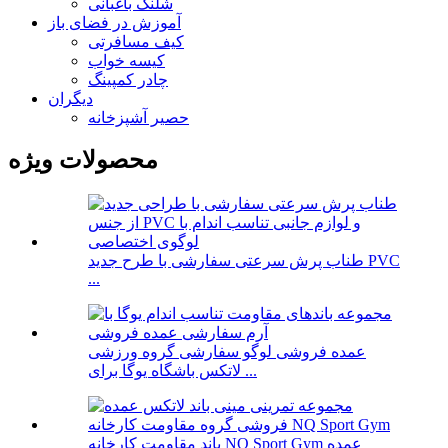
شلنگ باغبانی
آموزش در فضای باز
کیف مسافرتی
کیسه خواب
چادر کمپینگ
دیگران
حصیر آشپزخانه
محصولات ویژه
طناب پرش سرعتی سفارشی با طرح جدید PVC
...
عمده فروشی لوگو سفارشی گروه ورزشی
لاتکس باشگاه یوگا برای ...
باند مقاومت کارخانه NQ Sport Gym عمده