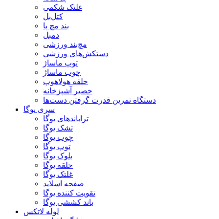
غلتک شکمی
کتل‌بل
بند مچ پا
دمبل
مچ‌بند ورزشی
دستکش‌های ورزشی
توپ ماساژ
چوب ماساژ
حلقه هولاهوپ
حصیر آشپزخانه
دستگاه تمرین قدرت گرفتن دست‌ها
سری یوگا
تراباندهای یوگا
تشک یوگا
چوب یوگا
توپ یوگا
بلوک یوگا
حلقه یوگا
غلتک یوگا
صفحه اسلاید
تقویت کننده یوگا
باند کششی یوگا
لوله لاتکس