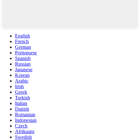
English
French
German
Portuguese
Spanish
Russian
Japanese
Korean
Arabic
Irish
Greek
Turkish
Italian
Danish
Romanian
Indonesian
Czech
Afrikaans
Swedish