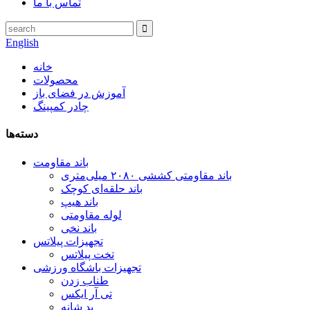
تماس با ما
English
خانه
محصولات
آموزش در فضای باز
چادر کمپینگ
دسته‌ها
باند مقاومت
باند مقاومتی کششی ۲۰۸۰ میلی‌متری
باند حلقه‌ای کوچک
باند هیپ
لوله مقاومتی
باند نخی
تجهیزات پیلاتس
تخت پیلاتس
تجهیزات باشگاه ورزشی
طناب زدن
تی آر ایکس
پد شانه