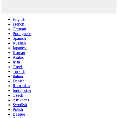
English
French
German
Portuguese
Spanish
Russian
Japanese
Korean
Arabic
Irish
Greek
Turkish
Italian
Danish
Romanian
Indonesian
Czech
Afrikaans
Swedish
Polish
Basque