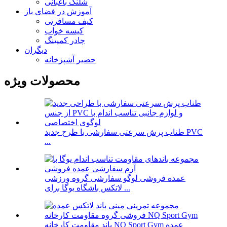
شلنگ باغبانی
آموزش در فضای باز
کیف مسافرتی
کیسه خواب
چادر کمپینگ
دیگران
حصیر آشپزخانه
محصولات ویژه
طناب پرش سرعتی سفارشی با طرح جدید PVC
...
عمده فروشی لوگو سفارشی گروه ورزشی
لاتکس باشگاه یوگا برای ...
باند مقاومت کارخانه NQ Sport Gym عمده