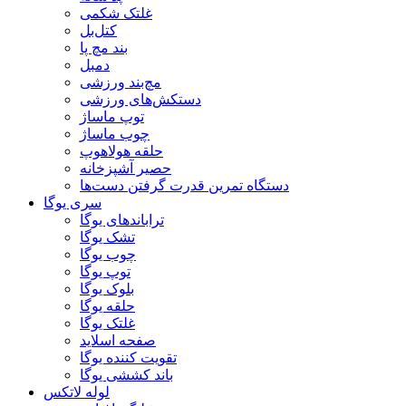
غلتک شکمی
کتل‌بل
بند مچ پا
دمبل
مچ‌بند ورزشی
دستکش‌های ورزشی
توپ ماساژ
چوب ماساژ
حلقه هولاهوپ
حصیر آشپزخانه
دستگاه تمرین قدرت گرفتن دست‌ها
سری یوگا
تراباندهای یوگا
تشک یوگا
چوب یوگا
توپ یوگا
بلوک یوگا
حلقه یوگا
غلتک یوگا
صفحه اسلاید
تقویت کننده یوگا
باند کششی یوگا
لوله لاتکس