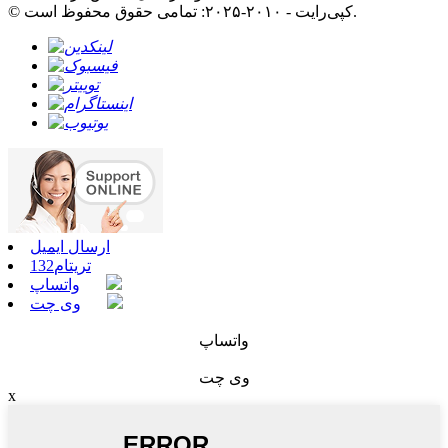
© کپی‌رایت - ۲۰۱۰-۲۰۲۵: تمامی حقوق محفوظ است.
ارسال ایمیل
تریتام132
واتساپ
وی چت
واتساپ
وی چت
x