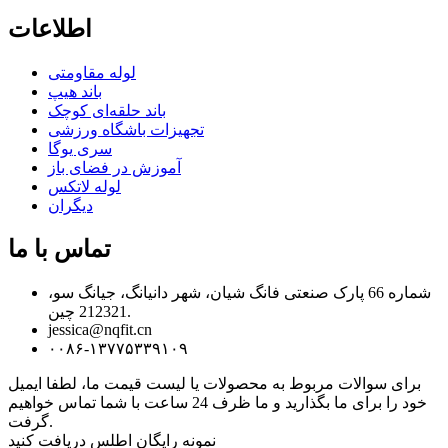
اطلاعات
لوله مقاومتی
باند هیپ
باند حلقه‌ای کوچک
تجهیزات باشگاه ورزشی
سری یوگا
آموزش در فضای باز
لوله لاتکس
دیگران
تماس با ما
شماره 66 پارک صنعتی فانگ شیان، شهر دانیانگ، جیانگ سو،
212321 چین.
jessica@nqfit.cn
۰۰۸۶-۱۳۷۷۵۳۳۹۱۰۹
برای سوالات مربوط به محصولات یا لیست قیمت ما، لطفا ایمیل
خود را برای ما بگذارید و ما ظرف 24 ساعت با شما تماس خواهیم
گرفت.
نمونه رایگان اطلس دریافت کنید