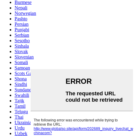
Burmese
Nepali
Norwegian
Pashto
Persian
Punjabi
Serbian
Sesotho
Sinhala
Slovak
Slovenian
Somali
Samoan
Scots Gaelic
Shona
Sindhi
Sundanese
Swahili
Tajik
Tamil
Telugu
Thai
Ukrainian
Urdu
Uzbek