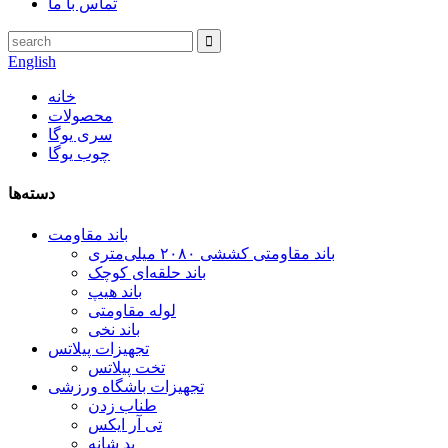
تماس با ما
English
خانه
محصولات
سری یوگا
چوب یوگا
دسته‌ها
باند مقاومت
باند مقاومتی کششی ۲۰۸۰ میلی‌متری
باند حلقه‌ای کوچک
باند هیپ
لوله مقاومتی
باند نخی
تجهیزات پیلاتس
تخت پیلاتس
تجهیزات باشگاه ورزشی
طناب زدن
تی آر ایکس
پد شانه