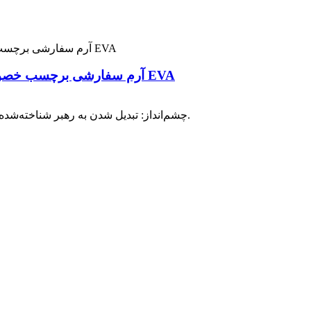
آرم سفارشی برچسب خصوصی غلتک یوگای عضلانی مجموعه غلتک فومی EVA
چشم‌انداز: تبدیل شدن به رهبر شناخته‌شده در تولید و صادرات محصولات یوگا و تناسب اندام در ۳ تا ۵ سال آینده.