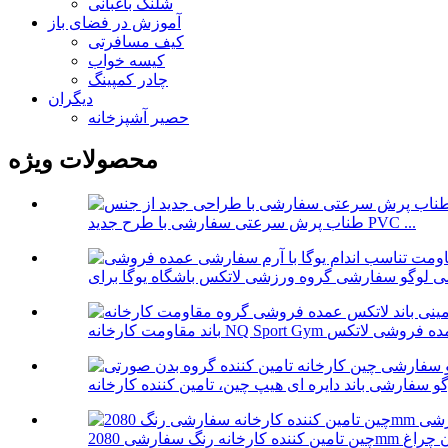
شلنگ باغبانی
آموزش در فضای باز
کیف مسافرتی
کیسه خواب
چادر کمپینگ
دیگران
حصیر آشپزخانه
محصولات ویژه
طناب پرش سرعتی سفارشی با طرح جدید PVC ...