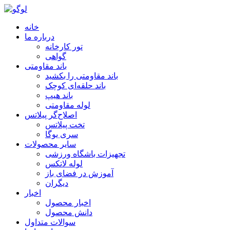
خانه
درباره ما
تور کارخانه
گواهی
باند مقاومتی
باند مقاومتی را بکشید
باند حلقه‌ای کوچک
باند هیپ
لوله مقاومتی
اصلاح‌گر پیلاتس
تخت پیلاتس
سری یوگا
سایر محصولات
تجهیزات باشگاه ورزشی
لوله لاتکس
آموزش در فضای باز
دیگران
اخبار
اخبار محصول
دانش محصول
سوالات متداول