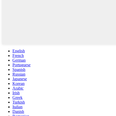
English
French
German
Portuguese
Spanish
Russian
Japanese
Korean
Arabic
Irish
Greek
Turkish
Italian
Danish