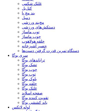
غلتک شکمی
کتل‌بل
بند مچ پا
دمبل
مچ‌بند ورزشی
دستکش‌های ورزشی
توپ ماساژ
چوب ماساژ
حلقه هولاهوپ
حصیر آشپزخانه
دستگاه تمرین قدرت گرفتن دست‌ها
سری یوگا
تراباندهای یوگا
تشک یوگا
چوب یوگا
توپ یوگا
بلوک یوگا
حلقه یوگا
غلتک یوگا
صفحه اسلاید
تقویت کننده یوگا
باند کششی یوگا
لوله لاتکس