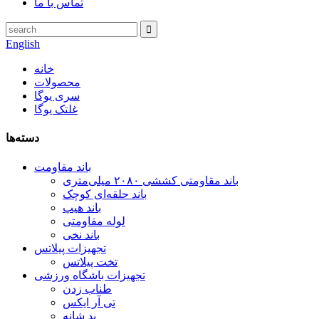
تماس با ما
English
خانه
محصولات
سری یوگا
غلتک یوگا
دسته‌ها
باند مقاومت
باند مقاومتی کششی ۲۰۸۰ میلی‌متری
باند حلقه‌ای کوچک
باند هیپ
لوله مقاومتی
باند نخی
تجهیزات پیلاتس
تخت پیلاتس
تجهیزات باشگاه ورزشی
طناب زدن
تی آر ایکس
پد شانه