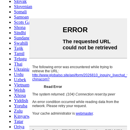
Slovak
Slovenian
Somali
Samoan
Scots Gaelic
Shona
Sindhi
Sundanese
Swahili
Tajik
Tamil
Telugu
Thai
Ukrainian
Urdu
Uzbek
Vietnamese
Welsh
Xhosa
Yiddish
Yoruba
Zulu
Kinyarwanda
Tatar
Oriya