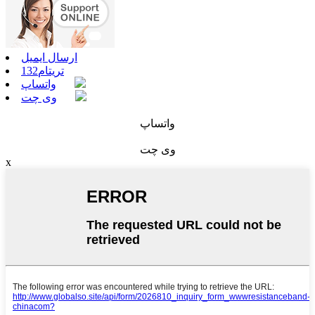
ارسال ایمیل
تریتام132
واتساپ
وی چت
واتساپ
وی چت
x