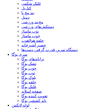
غلتک شکمی
کتل‌بل
بند مچ پا
دمبل
مچ‌بند ورزشی
دستکش‌های ورزشی
توپ ماساژ
چوب ماساژ
حلقه هولاهوپ
حصیر آشپزخانه
دستگاه تمرین قدرت گرفتن دست‌ها
سری یوگا
تراباندهای یوگا
تشک یوگا
چوب یوگا
توپ یوگا
بلوک یوگا
حلقه یوگا
غلتک یوگا
صفحه اسلاید
تقویت کننده یوگا
باند کششی یوگا
لوله لاتکس