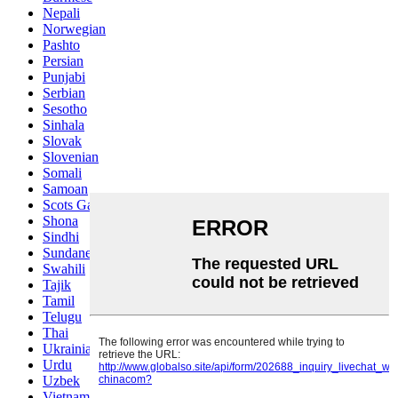
Nepali
Norwegian
Pashto
Persian
Punjabi
Serbian
Sesotho
Sinhala
Slovak
Slovenian
Somali
Samoan
Scots Gaelic
Shona
Sindhi
Sundanese
Swahili
Tajik
Tamil
Telugu
Thai
Ukrainian
Urdu
Uzbek
Vietnamese