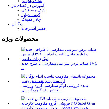
شلنگ باغبانی
آموزش در فضای باز
کیف مسافرتی
کیسه خواب
چادر کمپینگ
دیگران
حصیر آشپزخانه
محصولات ویژه
طناب پرش سرعتی سفارشی با طرح جدید PVC
...
عمده فروشی لوگو سفارشی گروه ورزشی
لاتکس باشگاه یوگا برای ...
باند مقاومت کارخانه NQ Sport Gym عمده