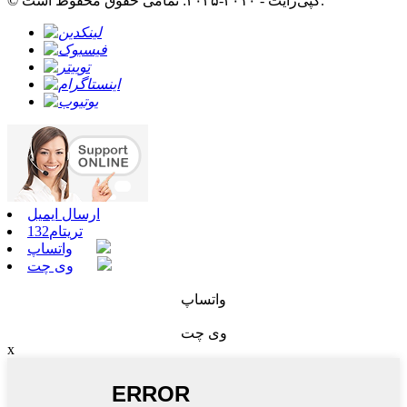
© کپی‌رایت - ۲۰۱۰-۲۰۲۵: تمامی حقوق محفوظ است.
ارسال ایمیل
تریتام132
واتساپ
وی چت
واتساپ
وی چت
x