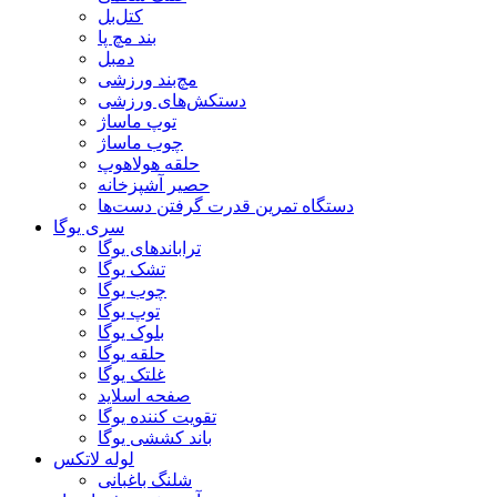
کتل‌بل
بند مچ پا
دمبل
مچ‌بند ورزشی
دستکش‌های ورزشی
توپ ماساژ
چوب ماساژ
حلقه هولاهوپ
حصیر آشپزخانه
دستگاه تمرین قدرت گرفتن دست‌ها
سری یوگا
تراباندهای یوگا
تشک یوگا
چوب یوگا
توپ یوگا
بلوک یوگا
حلقه یوگا
غلتک یوگا
صفحه اسلاید
تقویت کننده یوگا
باند کششی یوگا
لوله لاتکس
شلنگ باغبانی