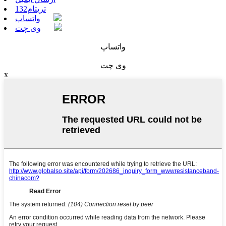
تریتام132
واتساپ
وی چت
واتساپ
وی چت
x