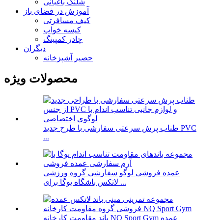
شلنگ باغبانی
آموزش در فضای باز
کیف مسافرتی
کیسه خواب
چادر کمپینگ
دیگران
حصیر آشپزخانه
محصولات ویژه
طناب پرش سرعتی سفارشی با طرح جدید PVC
...
عمده فروشی لوگو سفارشی گروه ورزشی
لاتکس باشگاه یوگا برای ...
باند مقاومت کارخانه NQ Sport Gym عمده