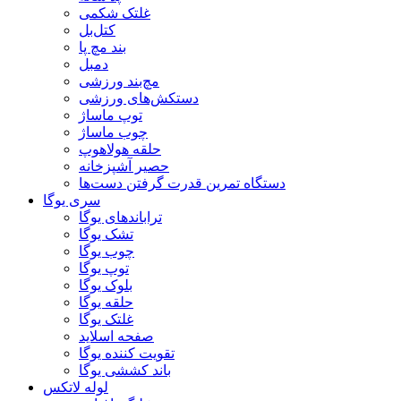
غلتک شکمی
کتل‌بل
بند مچ پا
دمبل
مچ‌بند ورزشی
دستکش‌های ورزشی
توپ ماساژ
چوب ماساژ
حلقه هولاهوپ
حصیر آشپزخانه
دستگاه تمرین قدرت گرفتن دست‌ها
سری یوگا
تراباندهای یوگا
تشک یوگا
چوب یوگا
توپ یوگا
بلوک یوگا
حلقه یوگا
غلتک یوگا
صفحه اسلاید
تقویت کننده یوگا
باند کششی یوگا
لوله لاتکس