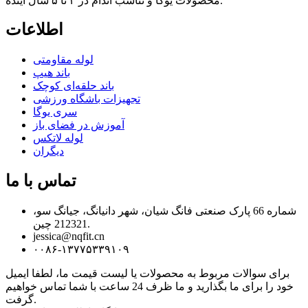
محصولات یوگا و تناسب اندام در ۳ تا ۵ سال آینده.
اطلاعات
لوله مقاومتی
باند هیپ
باند حلقه‌ای کوچک
تجهیزات باشگاه ورزشی
سری یوگا
آموزش در فضای باز
لوله لاتکس
دیگران
تماس با ما
شماره 66 پارک صنعتی فانگ شیان، شهر دانیانگ، جیانگ سو،
212321 چین.
jessica@nqfit.cn
۰۰۸۶-۱۳۷۷۵۳۳۹۱۰۹
برای سوالات مربوط به محصولات یا لیست قیمت ما، لطفا ایمیل
خود را برای ما بگذارید و ما ظرف 24 ساعت با شما تماس خواهیم
گرفت.