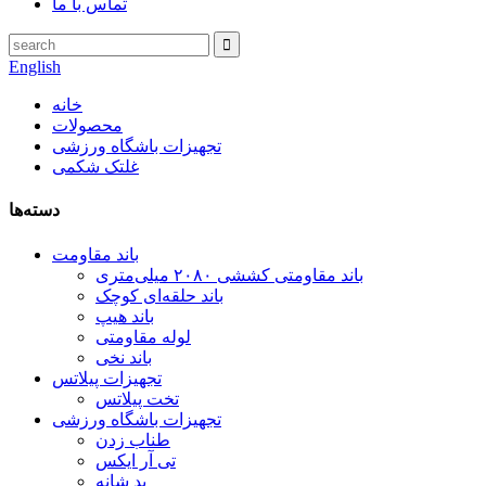
تماس با ما
English
خانه
محصولات
تجهیزات باشگاه ورزشی
غلتک شکمی
دسته‌ها
باند مقاومت
باند مقاومتی کششی ۲۰۸۰ میلی‌متری
باند حلقه‌ای کوچک
باند هیپ
لوله مقاومتی
باند نخی
تجهیزات پیلاتس
تخت پیلاتس
تجهیزات باشگاه ورزشی
طناب زدن
تی آر ایکس
پد شانه