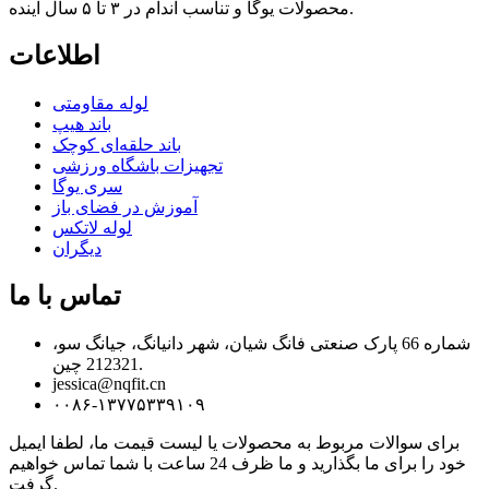
محصولات یوگا و تناسب اندام در ۳ تا ۵ سال آینده.
اطلاعات
لوله مقاومتی
باند هیپ
باند حلقه‌ای کوچک
تجهیزات باشگاه ورزشی
سری یوگا
آموزش در فضای باز
لوله لاتکس
دیگران
تماس با ما
شماره 66 پارک صنعتی فانگ شیان، شهر دانیانگ، جیانگ سو،
212321 چین.
jessica@nqfit.cn
۰۰۸۶-۱۳۷۷۵۳۳۹۱۰۹
برای سوالات مربوط به محصولات یا لیست قیمت ما، لطفا ایمیل
خود را برای ما بگذارید و ما ظرف 24 ساعت با شما تماس خواهیم
گرفت.