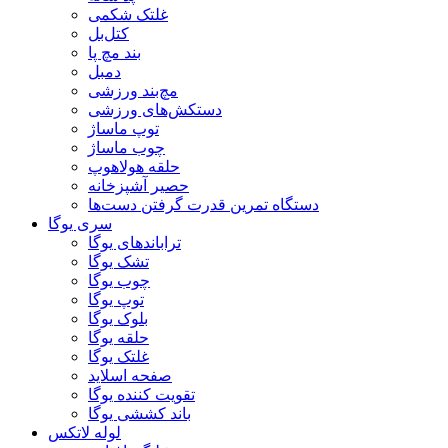
غلتک شکمی
کتل‌بل
بند مچ پا
دمبل
مچ‌بند ورزشی
دستکش‌های ورزشی
توپ ماساژ
چوب ماساژ
حلقه هولاهوپ
حصیر آشپزخانه
دستگاه تمرین قدرت گرفتن دست‌ها
سری یوگا
تراباندهای یوگا
تشک یوگا
چوب یوگا
توپ یوگا
بلوک یوگا
حلقه یوگا
غلتک یوگا
صفحه اسلاید
تقویت کننده یوگا
باند کششی یوگا
لوله لاتکس