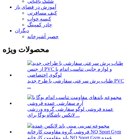
شلنگ باغبانی
آموزش در فضای باز
کیف مسافرتی
کیسه خواب
چادر کمپینگ
دیگران
حصیر آشپزخانه
محصولات ویژه
طناب پرش سرعتی سفارشی با طرح جدید PVC
...
عمده فروشی لوگو سفارشی گروه ورزشی
لاتکس باشگاه یوگا برای ...
باند مقاومت کارخانه NQ Sport Gym عمده