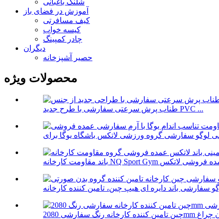
شلنگ باغبانی
آموزش در فضای باز
کیف مسافرتی
کیسه خواب
چادر کمپینگ
دیگران
حصیر آشپزخانه
محصولات ویژه
طناب پرش سرعتی سفارشی با طرح جدید PVC ...