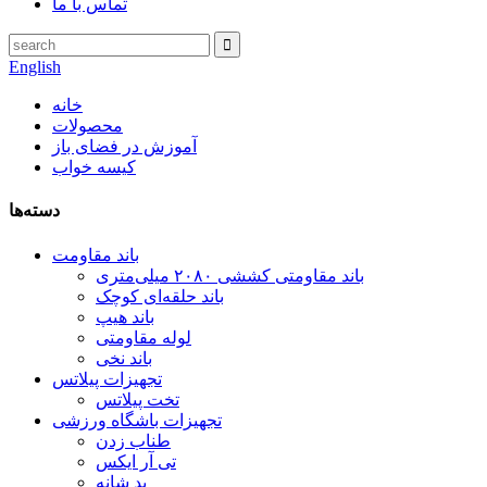
تماس با ما
English
خانه
محصولات
آموزش در فضای باز
کیسه خواب
دسته‌ها
باند مقاومت
باند مقاومتی کششی ۲۰۸۰ میلی‌متری
باند حلقه‌ای کوچک
باند هیپ
لوله مقاومتی
باند نخی
تجهیزات پیلاتس
تخت پیلاتس
تجهیزات باشگاه ورزشی
طناب زدن
تی آر ایکس
پد شانه