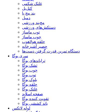
غلتک شکمی
کتل‌بل
بند مچ پا
دمبل
مچ‌بند ورزشی
دستکش‌های ورزشی
توپ ماساژ
چوب ماساژ
حلقه هولاهوپ
حصیر آشپزخانه
دستگاه تمرین قدرت گرفتن دست‌ها
سری یوگا
تراباندهای یوگا
تشک یوگا
چوب یوگا
توپ یوگا
بلوک یوگا
حلقه یوگا
غلتک یوگا
صفحه اسلاید
تقویت کننده یوگا
باند کششی یوگا
لوله لاتکس