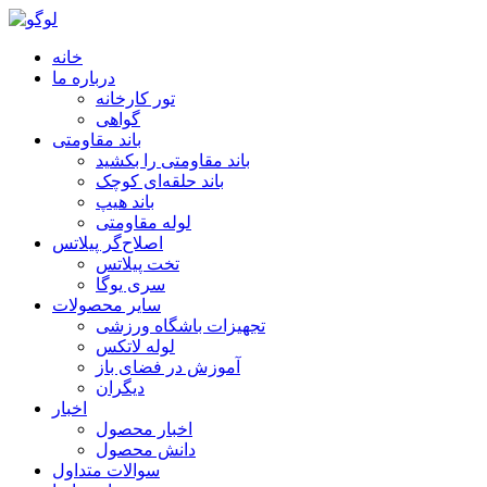
خانه
درباره ما
تور کارخانه
گواهی
باند مقاومتی
باند مقاومتی را بکشید
باند حلقه‌ای کوچک
باند هیپ
لوله مقاومتی
اصلاح‌گر پیلاتس
تخت پیلاتس
سری یوگا
سایر محصولات
تجهیزات باشگاه ورزشی
لوله لاتکس
آموزش در فضای باز
دیگران
اخبار
اخبار محصول
دانش محصول
سوالات متداول