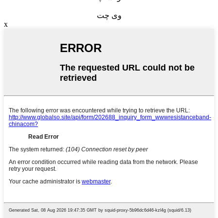
وی چت
x