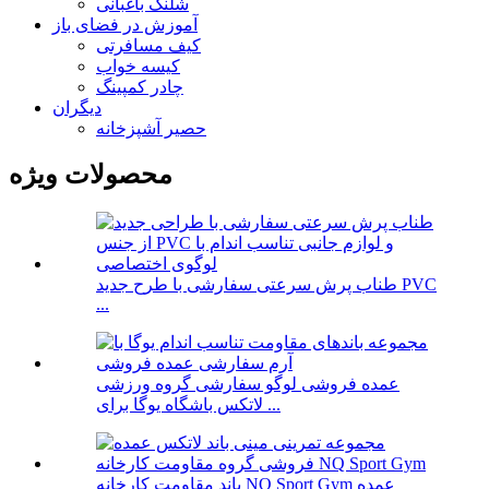
شلنگ باغبانی
آموزش در فضای باز
کیف مسافرتی
کیسه خواب
چادر کمپینگ
دیگران
حصیر آشپزخانه
محصولات ویژه
طناب پرش سرعتی سفارشی با طرح جدید PVC
...
عمده فروشی لوگو سفارشی گروه ورزشی
لاتکس باشگاه یوگا برای ...
باند مقاومت کارخانه NQ Sport Gym عمده