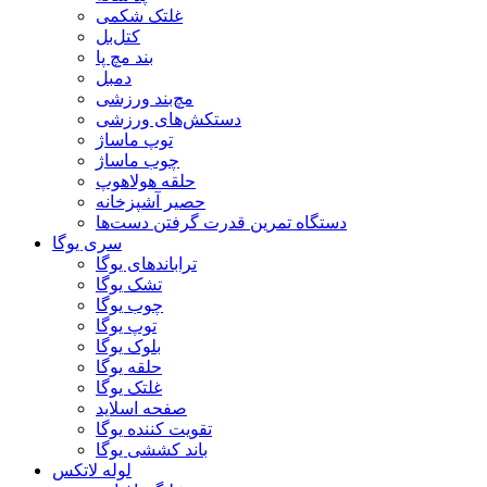
غلتک شکمی
کتل‌بل
بند مچ پا
دمبل
مچ‌بند ورزشی
دستکش‌های ورزشی
توپ ماساژ
چوب ماساژ
حلقه هولاهوپ
حصیر آشپزخانه
دستگاه تمرین قدرت گرفتن دست‌ها
سری یوگا
تراباندهای یوگا
تشک یوگا
چوب یوگا
توپ یوگا
بلوک یوگا
حلقه یوگا
غلتک یوگا
صفحه اسلاید
تقویت کننده یوگا
باند کششی یوگا
لوله لاتکس