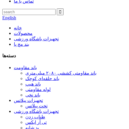
تماس با ما
English
خانه
محصولات
تجهیزات باشگاه ورزشی
بند مچ پا
دسته‌ها
باند مقاومت
باند مقاومتی کششی ۲۰۸۰ میلی‌متری
باند حلقه‌ای کوچک
باند هیپ
لوله مقاومتی
باند نخی
تجهیزات پیلاتس
تخت پیلاتس
تجهیزات باشگاه ورزشی
طناب زدن
تی آر ایکس
پد شانه