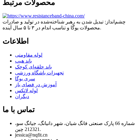
محصولات مرتبط
چشم‌انداز: تبدیل شدن به رهبر شناخته‌شده در تولید و صادرات
محصولات یوگا و تناسب اندام در ۳ تا ۵ سال آینده.
اطلاعات
لوله مقاومتی
باند هیپ
باند حلقه‌ای کوچک
تجهیزات باشگاه ورزشی
سری یوگا
آموزش در فضای باز
لوله لاتکس
دیگران
تماس با ما
شماره 66 پارک صنعتی فانگ شیان، شهر دانیانگ، جیانگ سو،
212321 چین.
jessica@nqfit.cn