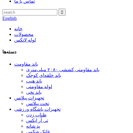
تماس با ما
English
خانه
محصولات
لوله لاتکس
دسته‌ها
باند مقاومت
باند مقاومتی کششی ۲۰۸۰ میلی‌متری
باند حلقه‌ای کوچک
باند هیپ
لوله مقاومتی
باند نخی
تجهیزات پیلاتس
تخت پیلاتس
تجهیزات باشگاه ورزشی
طناب زدن
تی آر ایکس
پد شانه
غلتک شکمی