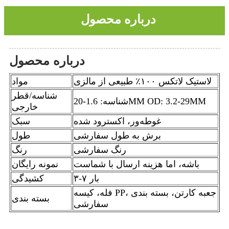
درباره محصول
درباره محصول
لاستیک لاتکس ۱۰۰٪ طبیعی از مالزی
مواد
شناسه/قطر
شناسه: 1.6-20MM OD: 3.2-29MM
خارجی
غوطه‌ور، اکسترود شده
سبک
برش به طول سفارشی
طول
رنگ سفارشی
رنگ
باشه، اما هزینه ارسال با شماست
نمونه رایگان
۳-۷ بار
کشیدگی
فله، کیسه PP، جعبه کارتن، بسته بندی
بسته بندی
سفارشی