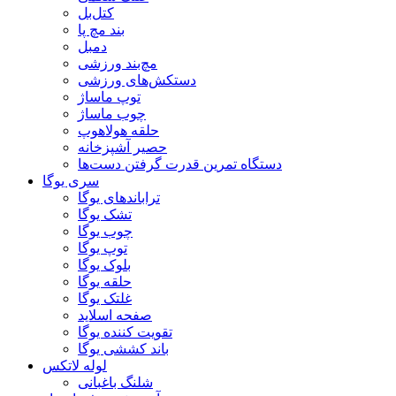
کتل‌بل
بند مچ پا
دمبل
مچ‌بند ورزشی
دستکش‌های ورزشی
توپ ماساژ
چوب ماساژ
حلقه هولاهوپ
حصیر آشپزخانه
دستگاه تمرین قدرت گرفتن دست‌ها
سری یوگا
تراباندهای یوگا
تشک یوگا
چوب یوگا
توپ یوگا
بلوک یوگا
حلقه یوگا
غلتک یوگا
صفحه اسلاید
تقویت کننده یوگا
باند کششی یوگا
لوله لاتکس
شلنگ باغبانی