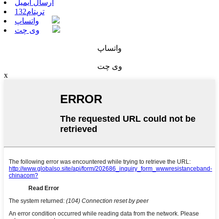
ارسال ایمیل
تریتام132
واتساپ
وی چت
واتساپ
وی چت
x